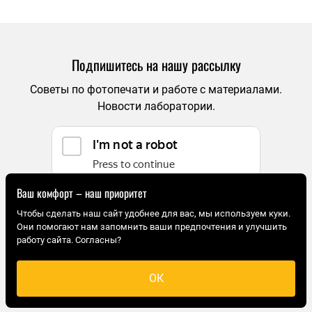
Подпишитесь на нашу рассылку
Советы по фотопечати и работе с материалами.
Новости лаборатории.
Ваш комфорт – наш приоритет
Чтобы сделать наш сайт удобнее для вас, мы используем куки.
Подписываясь на рассылку Фотолаб, вы принимаете
Они помогают нам запомнить ваши предпочтения и улучшить
работу сайта. Согласны?
политику конфиденциальности
. Отписаться можно в
любое время по ссылке отмены подписки в каждом
письме или в вашей учетной записи клиента.
ОК