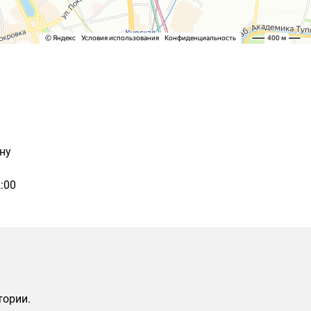
ну
:00
тории.