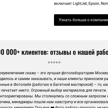
включает LightJet, Epson, Nori
Узнать больше о компани
0 000+ клиентов: отзывы о нашей раб
⭐⭐⭐⭐⭐
преувеличения скажу – это лучшая фотолаборатория Москвы
одилось и самим заказывать, и наши клиенты приносили р
нные в Фотолабе (работаю в Багетной мастерской) – то, ка
е печатает никто. Огромный выбор материалов для печати
ентоориетированы. Мы столкнулись со сложным запросом 
зчика, менеджеры пошли нам навстречу и все организовал
рность менеджеру Татьяне ❤️ Фото работы показать не мог