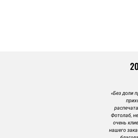
20
«Без доли 
прих
распечата
Фотолаб, н
очень кли
нашего зака
благода