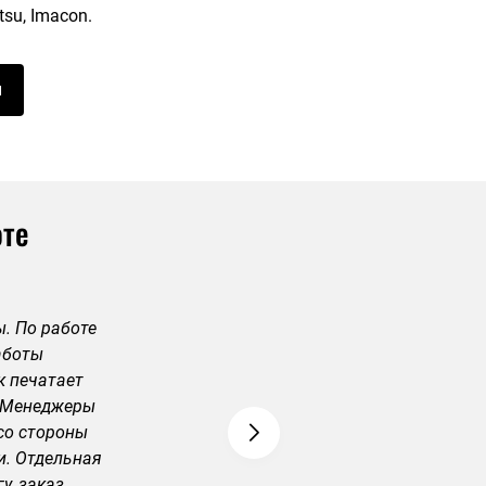
tsu, Imacon.
и
оте
. По работе
аботы
к печатает
. Менеджеры
со стороны
и. Отдельная
у, заказ