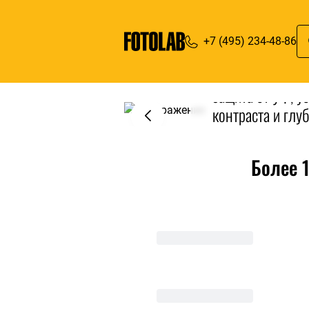
Пластиф
фото
+7 (495) 234-48-86
Печать под акри
защита от УФ, у
контраста и глу
изображения. Д
выставок и инте
Более 
Заказать плас