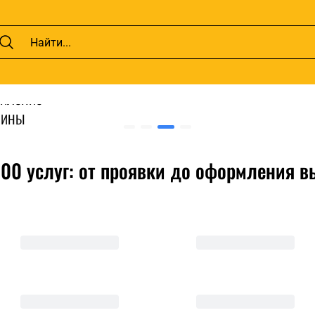
икация
лом:
силение
бины
ля
рьеров.
100 услуг: от проявки до оформления в
тификацию